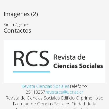
Estoy de acuerdo también en que los lectores de la revista,
Imagenes (2)
digital, puedan tener acceso libre a mi artículo de manera estrict
que sean usos académicos o pedagógicos, bajo la condición de que s
Sin imágenes
éticamente.
Contactos
Sin otro particular, se despide
__________________________
    Firma
Revista Ciencias Sociales
Teléfono:
25113257
revista.cs@ucr.ac.cr
Revista de Ciencias Sociales Edificio C, primer piso
__________________________
Facultad de Ciencias Sociales Ciudad de la
        Nombre y cédula