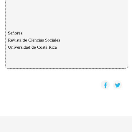
Señores
Revista de Ciencias Sociales
Universidad de Costa Rica
Estimados señores:
Mediante la presente expreso que el artículo “_________________
su consideración, es original e inédito, por lo cual no ha sido 
difusión, impreso o digital, ni tampoco está siendo evaluado por otr
científica. 
Asimismo, no  se omite ninguna referencia de las fuentes u
forma correcta según los principios éticos académicos y las No
Revista de Ciencias Sociales.