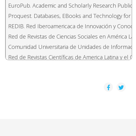
EuroPub. Academic and Scholarly Research Publicat
Proquest. Databases, EBooks and Technology for 
REDIB. Red Iberoamericaca de Innovación y Conocimi
Red de Revistas de Ciencias Sociales en América Lati
Comunidad Universitaria de Unidades de Información 
Red de Revistas Científicas de America Latina y el C
Sociological Abstracts Databases. Cambridge Scientif
Gale Digital Archives.
Latindex. Sistema Regional de Información en Línea p
CLASE (Citas Latinoamericanas en Ciencias Sociale
Censo de Revistas Culturales Iberoamericanas 2000.
Latin American Studies. Volumen 1. Baltimore, Unite
Latin American Studies. Volumen 2. Baltimore, Unite