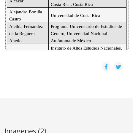
Alcázar
Costa Rica, Costa Rica
Alejandro Bonilla 
Universidad de Costa Rica 
Castro
Alethia Fernández 
Programa Universitario de Estudios de 
de la Reguera 
Género, 
Universidad Nacional 
Ahedo
Autónoma de México
Instituto de Altos Estudios Nacionales, 
Analía Minteguiaga
Universidad de Posgrado del Estado, 
Ecuador.
Escuela de Ciencias Políticas, Facultad 
Argentina Artavia 
de Ciencias Sociales, Ciudad de la 
Madrano
Investigación, Universidad de Costa 
Rica, Costa Rica.
Instituto de Investigaciones Sociales, 
Carmen Caamaño 
Sede Rodrigo Facio, Universidad de 
Morúa
Costa Rica, Costa Rica
César Morales 
Universidad Complutense de Madrid, 
Oyarvide
España.
Imagenes (2)