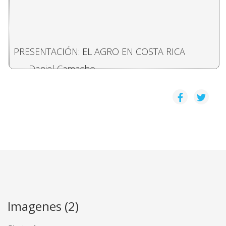
PRESENTACIÓN: EL AGRO EN COSTA RICA
Daniel Camacho
LA POESIA COMO AGRESION EN "NAUSEA" DE FO
Isaac Felipe Azofeifa
MODIFICACIONES DE LA ESTRUCTURA PRODUCTIVA
Nora Bermudez Mendez, Rosa Maria Pochet C
COMENTARIOS: HOMENAJE A EUGENIO FONSECA, D
Imagenes (2)
LA PRODUCCIÓN DE GRANOS BÁSICOS EN COSTA 