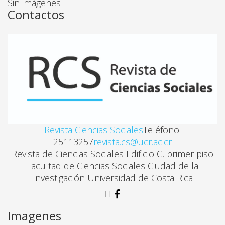
Sin imágenes
Sandra Cartin, Ileana Piszk
Contactos
LA INDUSTRIA AZUCARERA EN COSTA RICA A PARTI
Ana Cecilia Escalante Herrera, Mayra Achio Iacs
COMENTARIOS: HOMENAJE A EUGENIO FONSECA
Oscar Fernandez
Revista Ciencias Sociales
Teléfono:
25113257
revista.cs@ucr.ac.cr
COMENTARIOS: HOMENAJE A EUGENIO FONSECA
Revista de Ciencias Sociales Edificio C, primer piso
Manuel Formoso
Facultad de Ciencias Sociales Ciudad de la
Investigación Universidad de Costa Rica
LA ESTRUCTURA AGRARIA Y CAPACITACIÓN CAMPE
Jorge A. Mora Alfaro
Imagenes