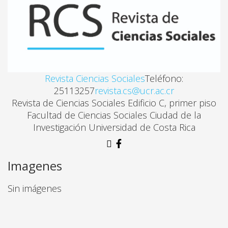
SOCIALIZACIÓN Y ESTEREOTIPOS SEXUALES EN CO
Zinnia Méndez
LA OBRERA FLORISTA Y LA SUBORDINACIÓN DE L
Mayra Achío, Patricia Mora
Revista Ciencias Sociales
Teléfono:
25113257
revista.cs@ucr.ac.cr
Revista de Ciencias Sociales Edificio C, primer piso
LA INCORPORACIÓN DE LA MUJER EN EL PROCESO
Facultad de Ciencias Sociales Ciudad de la
Bernardo Bolaños, Hannia Rodríguez
Investigación Universidad de Costa Rica
LA NACIÓN Y EL PARTIDO LIBERACIÓN NACIONAL
Imagenes
Willy Soto
Sin imágenes
EPISTEMOLOGÍA Y SOCIOLOGÍA DE LA RELIGIÓN
José Miguel Rodríguez