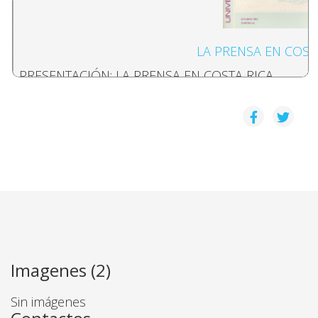
LA PRENSA EN COST
PRESENTACIÓN: LA PRENSA EN COSTA RICA
Daniel Camacho
ORIGEN, DESARROLLO Y ACTUALIDAD DE LA RADI
Lupita Flores, Ana I. Gardela
LA DISTORSIÓN DE LA NOTICIA CON FINES POLÍTIC
Cecilia Garcia, Maria Eugenia Fonseca
Imagenes (2)
OVARES Y LEÓN: LA PRENSA LLAMA A LA GUERRA
Sin imágenes
CENSURA/AUTOCENSURA Y JUEGO CIRCULAR DE 