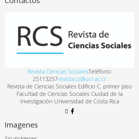
Contactos
Maria Perez
EL SISTEMA DE ADMISIÓN DE LA UNIVERSIDAD NA
Fernando Ramirez, Flor de Ma. Chacon
PERIODISMO CIENTÍFICO: UN MOTOR QUE ACELE
Mariana Iglesias, Pilar Cisneros
Revista Ciencias Sociales
Teléfono:
25113257
revista.cs@ucr.ac.cr
Revista de Ciencias Sociales Edificio C, primer piso
Facultad de Ciencias Sociales Ciudad de la
Investigación Universidad de Costa Rica
Imagenes
Sin imágenes