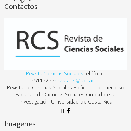
Contactos
SOBRE ALGUNOS TEMAS EN WALTER BENJAMIN
Karen Poe Lang
EL MESIANISMO EN EL PENSAMIENTO DE WALTER
Mauricio Frajman Lerner
Revista Ciencias Sociales
Teléfono:
UNA LECTURA SOBRE LO MISTICO EN LA OBRA DE
25113257
revista.cs@ucr.ac.cr
Martin Murillo Cordoba
Revista de Ciencias Sociales Edificio C, primer piso
Facultad de Ciencias Sociales Ciudad de la
Investigación Universidad de Costa Rica
PARÍS, CAPITAL DEL SIGLO XIX
Jose María Tomás Ucedo
Imagenes