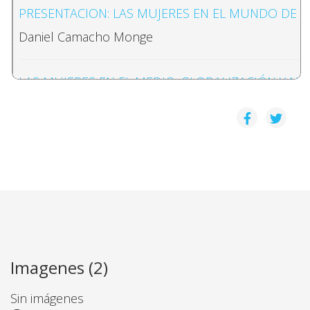
PRESENTACION: LAS MUJERES EN EL MUNDO DE 
Daniel Camacho Monge
LAS MUJERES EN EL MEDIO: GLOBALIZACIÓN Y NU
June Nash
LA DISCRIMINACIÓN DE GÉNERO EN EL ÁMBITO L
Linda S. Stevenson
FEMINISMO Y POSTMODERNIDAD: ENTRE EL SER PA
Nancy Piedra Guillén
Imagenes (2)
CLASE Y GÉNERO
Sin imágenes