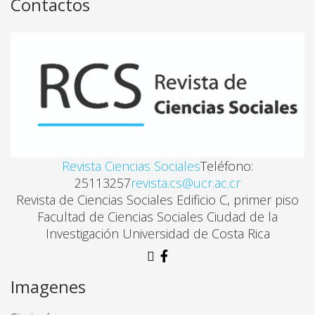
Roberto Ayala Saavedra
Contactos
CURRICULUM UNIVERSITARIO GÉNERO SENSITIVO 
Carolina Bolaños Cubero
LOS MONÓLOGOS DE LA VAGINA Y HOMBRES EN ES
Lai Sai Acón Chan
Revista Ciencias Sociales
Teléfono:
25113257
revista.cs@ucr.ac.cr
SALUD DE LAS MUJERES DE MEDIANA EDAD: RETOS
Revista de Ciencias Sociales Edificio C, primer piso
Mayra Achío Tacsan
Facultad de Ciencias Sociales Ciudad de la
Investigación Universidad de Costa Rica
CLIMATERIO Y MENOPAUSIA, UNA MIRADA DE GÉ
Delfina Charlton Lewis
Imagenes