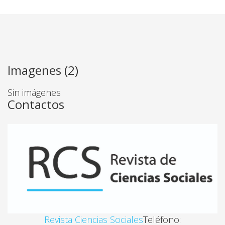
LA COMPRENSIÓN DE LA POBREZA EN UN GRUPO 
Randall Rodríguez Amor, Adriana Salas Ruiz
AUTOESTIMA EN JÓVENES INDÍGENAS: BORUCAS Y
Imagenes (2)
Marianela Román Solano, Marjorie Moreno Salas
Sin imágenes
Contactos
LAS MUJERES EN AMÉRICA LATINA: INDICADORES 
Susana Ruiz Seisdedos, Petra Bonometti
¿SEXUALIDAD NORMAL/SEXUALIDAD PATOLÓGICA?
Daniela Szuster
MARAS, IDENTIDAD JUVENIL Y REPRESIÓN CULTUR
Revista Ciencias Sociales
Teléfono: