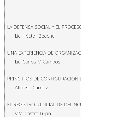
REVISTA 1
Prof. Carlos Monge Alfaro
SOCIOLOGÍA Y ECONOMÍA
TEM
Dr. Gustavo Santoro
LA DEFENSA SOCIAL Y EL PROCESO PENAL
Lic. Héctor Beeche
INVESTIGACIÓN DEL PROCESO DE URBANIZACIÓN
Lic. Carlos Maria Campos Jimenez
UNA EXPERIENCIA DE ORGANIZACIÓN DE LA COM
Lic. Carlos M Campos
LA OPINIÓN PUBLICA Y LOS PARTIDOS POLÍTICOS
Alfonso Carro Z
PRINCIPIOS DE CONFIGURACIÓN DE LA REALIDAD S
Alfonso Carro Z
LA SEGURIDAD SOCIAL EN COSTA RICA, Lic. Armando
Lic. Alvaro Vindas G
EL REGISTRO JUDICIAL DE DELINCUENTES DE COS
V.M. Castro Lujan