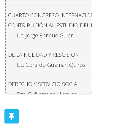
JURISDICCIÓN CONSTITUCIONAL
CUARTO CONGRESO INTERNACIONAL DE DEFENSA
Francisco Morelli Cozza
CONTRIBUCIÓN AL ESTUDIO DEL DERECHO PRE-H
Lic. Jorge Enrique Guier
DE LA NULIDAD Y RESCISION
Lic. Gerardo Guzman Quiros
DERECHO Y SERVICIO SOCIAL
Dra. Guillermina LLanusa
LA SUSPENCION DE LOS JUICIOS CAMBIARIOS Y E
Lic. Benjamin Odio