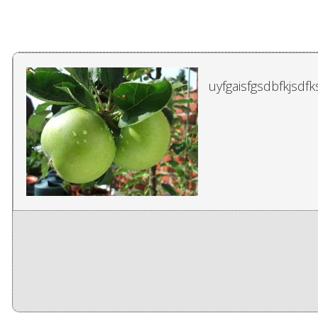
LOS PRESUPUESTOS PROCESALES Y LAS EXCEPCIO
Lic Alvaro Pinto L.
uyfgaisfgsdbfkjsdfk
RECOMENDACIONES FORMULADAS POR LA CONFER
SALUD MENTAL
Dr. John R. Rees
TERCER CONGRESO INTERNACIONAL DE CRIMINO
LAS INSTITUCIONES AUTONOMAS EN LA CONSTITU
Vargas