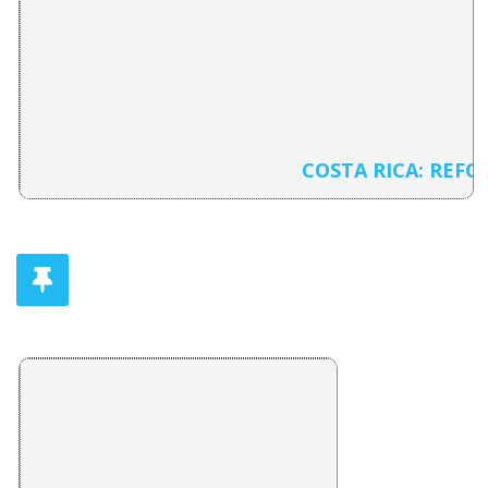
COSTA RICA: REF
PRESENTACION: COSTA RICA: REFORMA DEL ESTA
Daniel Camacho Monge
LA IDEOLOGIA DE LA NACIONALIZACION BANCARIA
Ciska reventos
EL PAPEL DEL ESTADO NACIONAL EN EL PROCESO
Roberto Salom