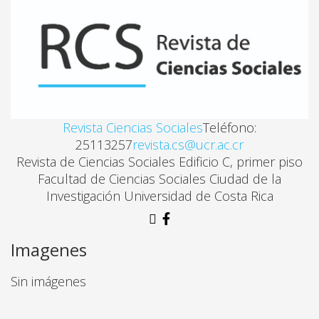
TRABAJAR EN LAS START-UP*Invertir y divertirse e
Olivier Marty
EL PROCESO DE METAMORFOSIS DEL CAPITAL GL
Daniel Villalobos Céspedes
Revista Ciencias Sociales
Teléfono:
25113257
revista.cs@ucr.ac.cr
EL CONOCIMIENTO EN LA PROPUESTA “HOMBRE D
Revista de Ciencias Sociales Edificio C, primer piso
J. Amando Robles Robles
Facultad de Ciencias Sociales Ciudad de la
Investigación Universidad de Costa Rica
SOBRE LA IDEA DE ACCIÓN EN EL PERSONALISM
José Manuel Bautista Vallejo
Imagenes
Sin imágenes
CIRCO, NIGROMANCIA Y PRESTIDIGITACIÓN EN SAN
Chester Urbina Gaitán